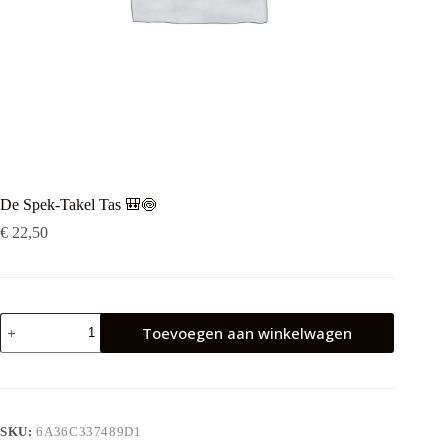
De Spek-Takel Tas 🎒🍥
€
22,50
De
Toevoegen aan winkelwagen
Spek-
Takel
Tas
🎒
🍥
aantal
SKU:
6A36C337489D1