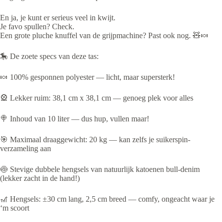
En ja, je kunt er serieus veel in kwijt.
Je favo spullen? Check.
Een grote pluche knuffel van de grijpmachine? Past ook nog. 🧸🍬
🎠 De zoete specs van deze tas:
🍬 100% gesponnen polyester — licht, maar supersterk!
🎡 Lekker ruim: 38,1 cm x 38,1 cm — genoeg plek voor alles
🍭 Inhoud van 10 liter — dus hup, vullen maar!
🎯 Maximaal draaggewicht: 20 kg — kan zelfs je suikerspin-
verzameling aan
🍥 Stevige dubbele hengsels van natuurlijk katoenen bull-denim
(lekker zacht in de hand!)
🎢 Hengsels: ±30 cm lang, 2,5 cm breed — comfy, ongeacht waar je
‘m scoort