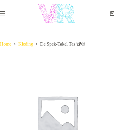
Ga
naar
de
Winkelwa
inhoud
Home
Kleding
De Spek-Takel Tas 🎒🍥