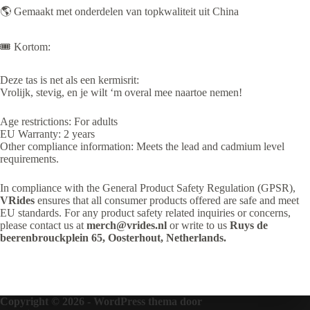
🌎 Gemaakt met onderdelen van topkwaliteit uit China
🎟️ Kortom:
Deze tas is net als een kermisrit:
Vrolijk, stevig, en je wilt ‘m overal mee naartoe nemen!
Age restrictions: For adults
EU Warranty: 2 years
Other compliance information: Meets the lead and cadmium level
requirements.
In compliance with the General Product Safety Regulation (GPSR),
VRides
ensures that all consumer products offered are safe and meet
EU standards. For any product safety related inquiries or concerns,
please contact us at
merch@vrides.nl
or write to us
Ruys de
beerenbrouckplein 65, Oosterhout, Netherlands.
Copyright © 2026 - WordPress thema door